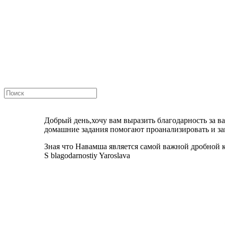
Добрый день,хочу вам выразить благодарность за ваш
домашние задания помогают проанализировать и зак
Зная что Навамша является самой важной дробной 
S blagodarnostiy Yaroslava