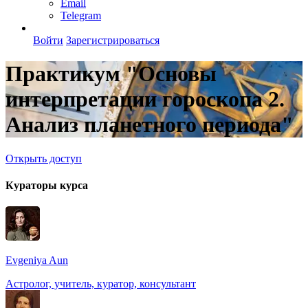
Email
Telegram
Войти
Зарегистрироваться
Практикум "Основы
интерпретации гороскопа 2.
Анализ планетного периода"
Открыть доступ
Кураторы курса
Evgeniya Aun
Астролог, учитель, куратор, консультант