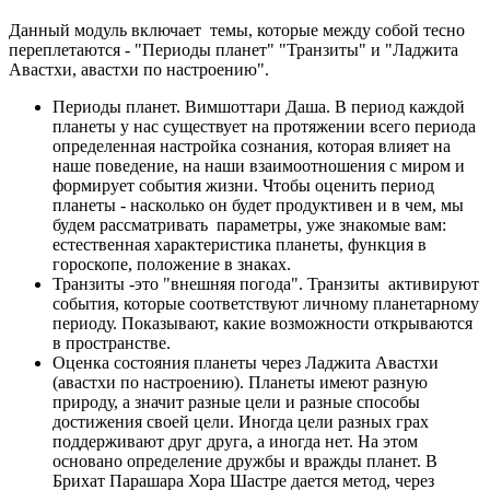
Данный модуль включает темы, которые между собой тесно
переплетаются - "Периоды планет" "Транзиты" и "Ладжита
Авастхи, авастхи по настроению".
Периоды планет. Вимшоттари Даша. В период каждой
планеты у нас существует на протяжении всего периода
определенная настройка сознания, которая влияет на
наше поведение, на наши взаимоотношения с миром и
формирует события жизни. Чтобы оценить период
планеты - насколько он будет продуктивен и в чем, мы
будем рассматривать параметры, уже знакомые вам:
естественная характеристика планеты, функция в
гороскопе, положение в знаках.
Транзиты -это "внешняя погода". Транзиты активируют
события, которые соответствуют личному планетарному
периоду. Показывают, какие возможности открываются
в пространстве.
Оценка состояния планеты через Ладжита Авастхи
(авастхи по настроению). Планеты имеют разную
природу, а значит разные цели и разные способы
достижения своей цели. Иногда цели разных грах
поддерживают друг друга, а иногда нет. На этом
основано определение дружбы и вражды планет. В
Брихат Парашара Хора Шастре дается метод, через