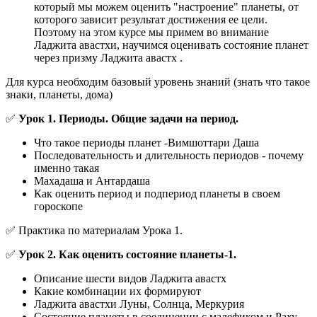
который мы можем оценить "настроение" планеты, от
которого зависит результат достижения ее цели.
Поэтому на этом курсе мы примем во внимание
Ладжита авастхи, научимся оценивать состояние планет
через призму Ладжита авастх .
Для курса необходим базовый уровень знаний (знать что такое
знаки, планеты, дома)
✅
Урок 1.
Периоды. Общие задачи на период.
Что такое периоды планет -Вимшоттари Даша
Последовательность и длительность периодов - почему
именно такая
Махадаша и Антардаша
Как оценить период и подпериод планеты в своем
гороскопе
✅ Практика по материалам Урока 1.
✅
Урок 2. Как оценить состояние планеты-1.
Описание шести видов Ладжита авастх
Какие комбинации их формируют
Ладжита авастхи Луны, Солнца, Меркурия
Состояние планеты в соединении с малефиком и Раху