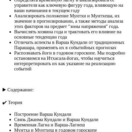
управителя как ключевую фигуру года, влияющую на
ваши начинания в текущем году
Анализировать положение Мунтхи и Мунтхеша, их
значение в прогнозировании, а также методы анализа
этих факторов на предмет "зоны напряжения" года.
Вычислять хозяина года и трактовать его влияние на
основные тенденции года
Отличать аспекты в Варша Кундали от традиционных
Парашара, применять их в событийных прогнозах
Распознавать йоги в годовом гороскопе. Мы подробно
остановимся на Итхасала-йогах, чтобы научиться
интерпретировать их как указание на реализацию
событий
▶️ Содержание:
✔️ Теория
Построение Варша Кундали
Связь Джанма Кундали и Варша Кундали
Временная Лагна и Варша-Лагнеш
Мунтха и Мунтхеш в годовом гороскопе