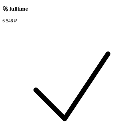
🚀
fulltime
6 546 ₽