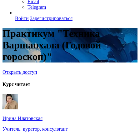
Email
Telegram
Войти
Зарегистрироваться
Практикум "Техника
Варшапхала (Годовой
гороскоп)"
Открыть доступ
Курс читает
Ирина Илатовская
Учитель, куратор, консультант