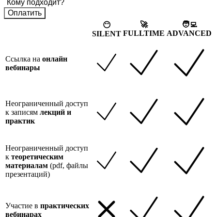
Кому подходит?
Оплатить
🚀
🧑‍💻
😶
FULLTIME
ADVANCED
SILENT
Ссылка на
онлайн
вебинары
Неограниченный доступ
к записям
лекций и
практик
Неограниченный доступ
к
теоретическим
материалам
(pdf, файлы
презентаций)
Участие в
практических
вебинарах