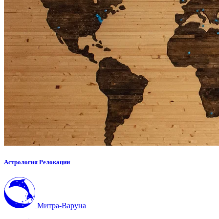
Астрология Релокации
Митра-Варуна